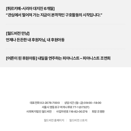
[튀르키예-시리아 대지진 6개월]
“관심에서 멀어져 가는 지금이 본격적인 구호활동의 시작입니다.”
[월드비전 만남]
언제나 든든한 내 후원자님, 내 후원아동
[어른이 된 후원아동] 내일을 연주하는 피아니스트 – 피아니스트 조연희
대표전화 02-2078-7000
|
상담시간 (월~금) 09:00~18:00
서울시 영등포구 여의나루로 77-1 (07327)
사회복지법인 월드비전
|
사업자번호 116-82-00276
|
회장 조명환
월드비전 홈페이지
|
월드비전 스토리