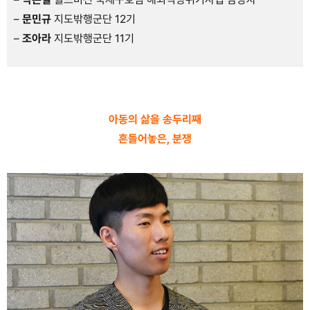
–
문민규
지도밖행군단 12기
–
조아라
지도밖행군단 11기
.
아동의 삶을 송두리째
흔들어놓은, 분쟁