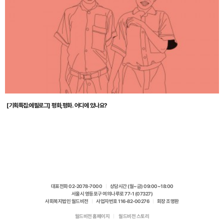
[기획특집:에필로그] 평화,평화. 어디에 있나요?
대표전화 02-2078-7000
|
상담시간 (월~금) 09:00~18:00
서울시 영등포구 여의나루로 77-1 (07327)
사회복지법인 월드비전
|
사업자번호 116-82-00276
|
회장 조명환
월드비전 홈페이지
|
월드비전 스토리