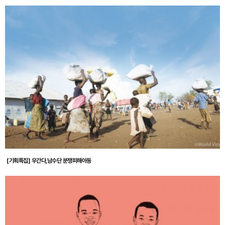
[기획특집] 우간다,남수단 분쟁피해아동